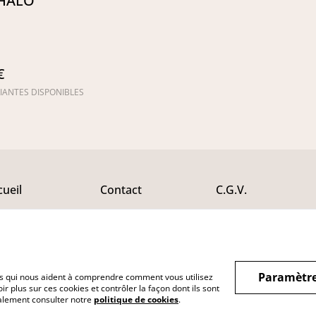
 HALO
€
IANTES DISPONIBLES
cueil
Contact
C.G.V.
utique
Newsletter
Politique de
confidentialité
s
F.A.Q.
Politique de cookies
telier
Conseils & Entretien
Tous droits réservés
gagements
Service Après Vente
Paramètre
hiers qui nous aident à comprendre comment vous utilisez
r plus sur ces cookies et contrôler la façon dont ils sont
galement consulter notre
politique de cookies
.