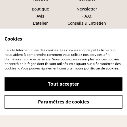
Boutique
Newsletter
Avis
F.A.Q.
L'atelier
Conseils & Entretien
Engagements
Service Après Vente
C.G.V.
Cookies
Politique de
Ce site Internet utilise des cookies. Les cookies sont de petits fichiers qui
confidentialité
nous aident à comprendre comment vous utilisez nos services afin
d'améliorer votre expérience. Vous pouvez en savoir plus sur ces cookies
Politique de cookies
et contrôler la façon dont ils sont utilisés en cliquant sur « Paramètres des
Tous droits réservés
cookies ». Vous pouvez également consulter notre
politique de cookies
.
Tout accepter
Paramètres de cookies
©
2026
DITHYRAMBIK
powered by